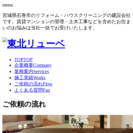
menu
宮城県石巻市のリフォーム・ハウスクリーニングの建設会社
です。賃貸マンションの管理・土木工事などを含めたお住ま
いのお悩みは当社一括でお受けいたします。
TOP
TOP
企業概要
Company
業務案内
Services
施工実績
Works
ご依頼の流れ
Flow
よくある質問
Faq
ご依頼の流れ